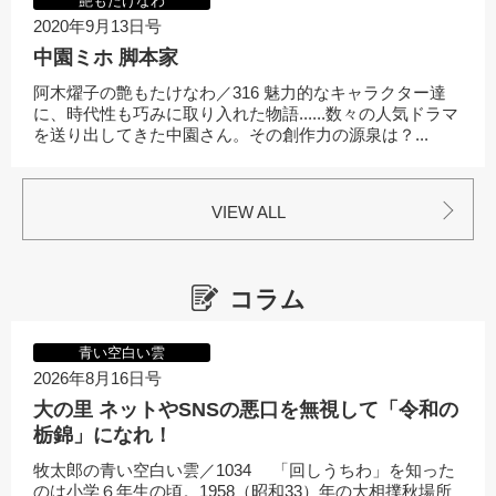
艶もたけなわ
2020年9月13日号
中園ミホ 脚本家
阿木燿子の艶もたけなわ／316 魅力的なキャラクター達
に、時代性も巧みに取り入れた物語......数々の人気ドラマ
を送り出してきた中園さん。その創作力の源泉は？...
VIEW ALL
コラム
青い空白い雲
2026年8月16日号
大の里 ネットやSNSの悪口を無視して「令和の
栃錦」になれ！
牧太郎の青い空白い雲／1034 「回しうちわ」を知った
のは小学６年生の頃。1958（昭和33）年の大相撲秋場所