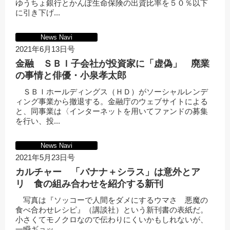
ゆうちょ銀行とかんぽ生命保険の出資比率を５０％以下
に引き下げ...
News Navi
2021年6月13日号
金融 ＳＢＩ子会社が投資家に「虚偽」 廃業
の事情と俳優・小泉孝太郎
ＳＢＩホールディングス（ＨＤ）がソーシャルレンデ
ィング事業から撤退する。金融庁のウェブサイトによる
と、同事業は〈インターネットを用いてファンドの募集
を行い、投...
News Navi
2021年5月23日号
カルチャー 「バナナ＋シラス」は意外とア
リ 食の組み合わせを紹介する新刊
写真は『ソッコーで人間をダメにするウマさ 悪魔の
食べ合わせレシピ』（講談社）という新刊書の表紙だ。
小さくてモノクロなので伝わりにくいかもしれないが、
一瞬ギョッ...