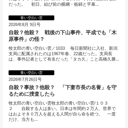
だった。 初日、結び前の横綱・栃錦と平幕...
青い空白い雲
2026年8月 9日号
自殺？他殺？ 戦後の下山事件、平成でも「木
原事件」の怪？
牧太郎の青い空白い雲／1033 毎日新聞社に入社、新潟
支局に配属されたのは1967年春、22歳だった。支局長
は、事件記者として有名だった「タカ久」こと高橋久勝...
青い空白い雲
2026年7月26日号
自殺？事故？他殺？ 「下妻市長の名誉」を守
るために捜査したら
牧太郎の青い空白い雲牧太郎の青い空白い雲/１０３
２ 自殺する人は多い。日本は年間約２万人、世界で
はおよそ８０万人を超える人間が自ら命を絶つ。 一度
だけ、当方も...