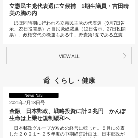
立憲民主党代表選に立候補 1期生議員・吉田晴
美の胸の内
ほぼ同時期に行われる立憲民主党の代表選（9月7日告
示、23日投開票）と自民党総裁選（12日告示、27日投開
票）。政権交代の機運もある中、野党第1党である立憲...
VIEW ALL
くらし・健康
News Navi
2021年7月18日号
金融 日本郵政、戦略投資に計２兆円 かんぽ
生命は上乗せ規制緩和へ
日本郵政グループが攻めの経営に転じた。５月に公表
した２０２１〜２５年度の中期経営計画は、日本郵政が