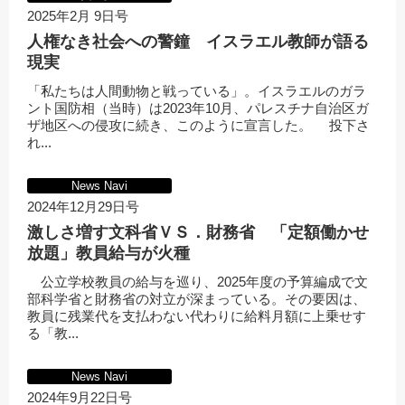
2025年2月 9日号
人権なき社会への警鐘 イスラエル教師が語る
現実
「私たちは人間動物と戦っている」。イスラエルのガラ
ント国防相（当時）は2023年10月、パレスチナ自治区ガ
ザ地区への侵攻に続き、このように宣言した。 投下さ
れ...
News Navi
2024年12月29日号
激しさ増す文科省ＶＳ．財務省 「定額働かせ
放題」教員給与が火種
公立学校教員の給与を巡り、2025年度の予算編成で文
部科学省と財務省の対立が深まっている。その要因は、
教員に残業代を支払わない代わりに給料月額に上乗せす
る「教...
News Navi
2024年9月22日号