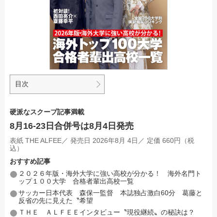
目次
硬派なスクープ記事満載
8月16-23日合併号は8月4日発売
表紙 THE ALFEE／ 発売日 2026年8月 4日／ 定価 660円（税
込）
おすすめ記事
２０２６年版・海外大学に強い高校が分かる！ 海外名門ト
ップ１００大学 合格者輩出高校一覧
サッカー日本代表 森保一監督 本誌独占激白60分 葛藤と
反省の先に見えた〝希望
ＴＨＥ ＡＬＦＥＥインタビュー〝現役継続〟の秘訣は？