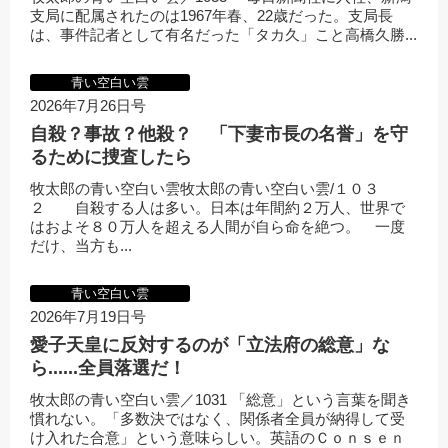
支局に配属されたのは1967年春、22歳だった。支局長
は、事件記者として有名だった「タカ久」こと高橋久勝...
青い空白い雲
2026年7月26日号
自殺？事故？他殺？ 「下妻市長の名誉」を守
るために捜査したら
牧太郎の青い空白い雲牧太郎の青い空白い雲/１０３
２ 自殺する人は多い。日本は年間約２万人、世界で
はおよそ８０万人を超える人間が自ら命を絶つ。 一度
だけ、当方も...
青い空白い雲
2026年7月19日号
愛子天皇に反対するのが「立法府の総意」な
ら......全員落選だ！
牧太郎の青い空白い雲／1031 「総意」という言葉を聞き
慣れない。「多数決ではなく、関係者全員が納得して受
け入れた合意」という意味らしい。英語のＣｏｎｓｅｎ