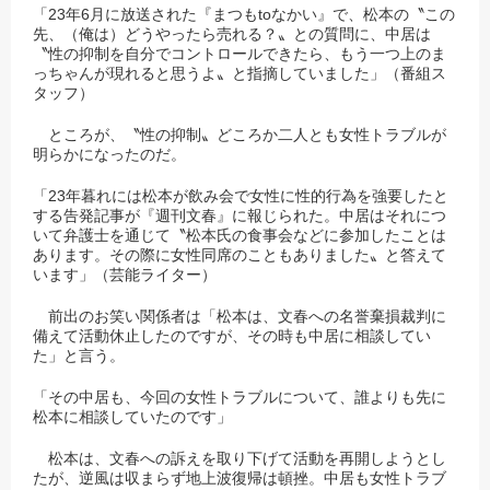
「
23
年
6
月に放送された『まつも
to
なかい』で、松本の〝この
先、（俺は）どうやったら売れる？〟との質問に、中居は
〝性の抑制を自分でコントロールできたら、もう一つ上のま
っちゃんが現れると思うよ〟と指摘していました」（番組ス
タッフ）
ところが、〝性の抑制〟どころか二人とも女性トラブルが
明らかになったのだ。
「
23
年暮れには松本が飲み会で女性に性的行為を強要したと
する告発記事が『週刊文春』に報じられた。中居はそれにつ
いて弁護士を通じて〝松本氏の食事会などに参加したことは
あります。その際に女性同席のこともありました〟と答えて
います」（芸能ライター）
前出のお笑い関係者は「松本は、文春への名誉棄損裁判に
備えて活動休止したのですが、その時も中居に相談してい
た」と言う。
「その中居も、今回の女性トラブルについて、誰よりも先に
松本に相談していたのです」
松本は、文春への訴えを取り下げて活動を再開しようとし
たが、逆風は収まらず地上波復帰は頓挫。中居も女性トラブ