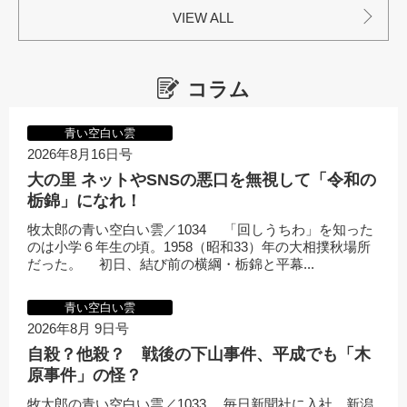
VIEW ALL
コラム
青い空白い雲
2026年8月16日号
大の里 ネットやSNSの悪口を無視して「令和の
栃錦」になれ！
牧太郎の青い空白い雲／1034 「回しうちわ」を知った
のは小学６年生の頃。1958（昭和33）年の大相撲秋場所
だった。 初日、結び前の横綱・栃錦と平幕...
青い空白い雲
2026年8月 9日号
自殺？他殺？ 戦後の下山事件、平成でも「木
原事件」の怪？
牧太郎の青い空白い雲／1033 毎日新聞社に入社、新潟