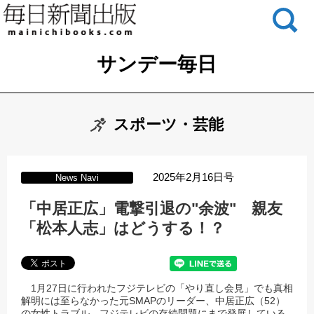
サンデー毎日
スポーツ・芸能
2025年2月16日号
News Navi
「中居正広」電撃引退の"余波" 親友
「松本人志」はどうする！？
1
月
27
日に行われたフジテレビの「やり直し会見」でも真相
解明には至らなかった元
SMAP
のリーダー、中居正広（
52
）
の女性トラブル。フジテレビの存続問題にまで発展している