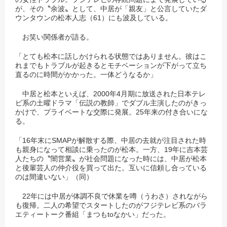
が、その〝余波〟として、中居が「親友」と公言していたダ
ウンタウンの松本人志（
61
）にも波及している。
お笑い関係者が語る。
「とても松本に話しかけられる状態ではありません。彼はこ
れまでもトラブルが起きるとモチベーションが下がって立ち
直るのに時間がかかった。一体どうなるか」
中居と松本といえば、
2000
年
4
月期に放送された日本テレ
ビ系の土曜ドラマ「伝説の教師」でダブル主演したのがきっ
かけで、プライベートな交際に発展。
25
年来の付き合いにな
る。
「
16
年末に
SMAP
が解散する際、中居の去就が注目された時
も親身になって相談に乗ったのが松本。一方、
19
年に吉本芸
人たちの〝闇営業〟が社会問題になった時には、中居が松本
と後輩芸人の仲介役を買って出た。互いに信頼し合っている
のは間違いない」（同）
22
年には中居が体調不良で休業を噂（うわさ）されながら
も復帰。二人の希望でスタートしたのがフジテレビ系のバラ
エティートーク番組「まつも
to
なかい」だった。