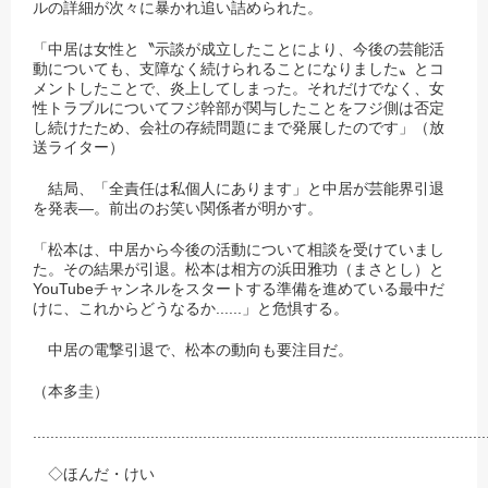
ルの詳細が次々に暴かれ追い詰められた。
「中居は女性と〝示談が成立したことにより、今後の芸能活
動についても、支障なく続けられることになりました〟とコ
メントしたことで、炎上してしまった。それだけでなく、女
性トラブルについてフジ幹部が関与したことをフジ側は否定
し続けたため、会社の存続問題にまで発展したのです」（放
送ライター）
結局、「全責任は私個人にあります」と中居が芸能界引退
を発表―。前出のお笑い関係者が明かす。
「松本は、中居から今後の活動について相談を受けていまし
た。その結果が引退。松本は相方の浜田雅功（まさとし）と
YouTube
チャンネルをスタートする準備を進めている最中だ
けに、これからどうなるか......」と危惧する。
中居の電撃引退で、松本の動向も要注目だ。
（本多圭）
........................................................................................................
◇ほんだ・けい