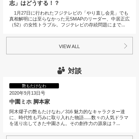
志」はどうする！？
1月27日に行われたフジテレビの「やり直し会見」でも
真相解明には至らなかった元SMAPのリーダー、中居正広
（52）の女性トラブル。フジテレビの存続問題にまで...
VIEW ALL
対談
艶もたけなわ
2020年9月13日号
中園ミホ 脚本家
阿木燿子の艶もたけなわ／316 魅力的なキャラクター達
に、時代性も巧みに取り入れた物語......数々の人気ドラマ
を送り出してきた中園さん。その創作力の源泉は？...