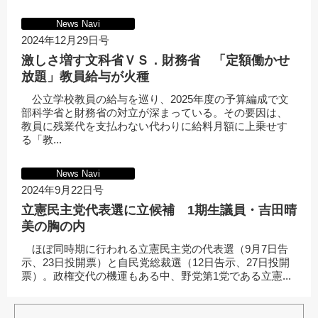
News Navi
2024年12月29日号
激しさ増す文科省ＶＳ．財務省 「定額働かせ
放題」教員給与が火種
公立学校教員の給与を巡り、2025年度の予算編成で文
部科学省と財務省の対立が深まっている。その要因は、
教員に残業代を支払わない代わりに給料月額に上乗せす
る「教...
News Navi
2024年9月22日号
立憲民主党代表選に立候補 1期生議員・吉田晴
美の胸の内
ほぼ同時期に行われる立憲民主党の代表選（9月7日告
示、23日投開票）と自民党総裁選（12日告示、27日投開
票）。政権交代の機運もある中、野党第1党である立憲...