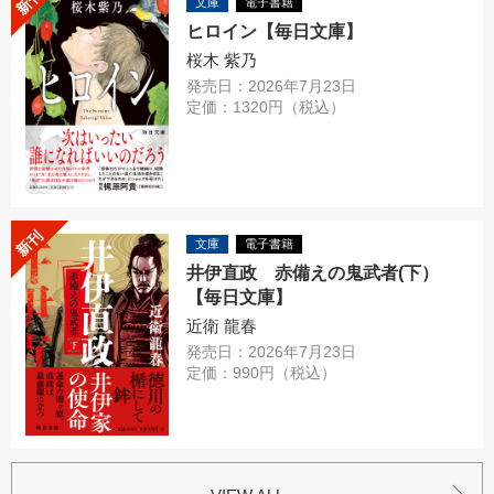
新刊
文庫
電子書籍
ヒロイン【毎日文庫】
桜木 紫乃
発売日：2026年7月23日
定価：1320円（税込）
新刊
文庫
電子書籍
井伊直政 赤備えの鬼武者(下）
【毎日文庫】
近衛 龍春
発売日：2026年7月23日
定価：990円（税込）