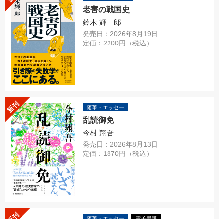
老害の戦国史
鈴木 輝一郎
発売日：2026年8月19日
定価：2200円（税込）
新刊
随筆・エッセー
乱読御免
今村 翔吾
発売日：2026年8月13日
定価：1870円（税込）
新刊
随筆・エッセー
電子書籍