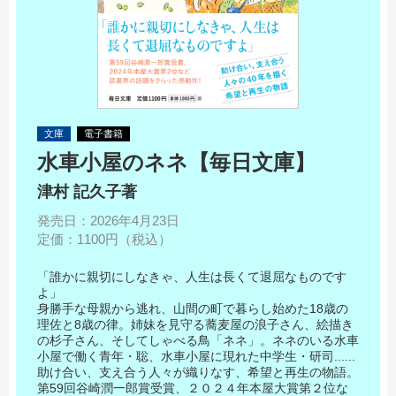
文庫
電子書籍
水車小屋のネネ【毎日文庫】
津村 記久子
著
発売日：2026年4月23日
定価：1100円（税込）
「誰かに親切にしなきゃ、人生は長くて退屈なものです
よ」
身勝手な母親から逃れ、山間の町で暮らし始めた18歳の
理佐と8歳の律。姉妹を見守る蕎麦屋の浪子さん、絵描き
の杉子さん、そしてしゃべる鳥「ネネ」。ネネのいる水車
小屋で働く青年・聡、水車小屋に現れた中学生・研司......
助け合い、支え合う人々が織りなす、希望と再生の物語。
第59回谷崎潤一郎賞受賞、２０２４年本屋大賞第２位な