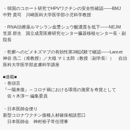
・韓国のコホート研究でHPVワクチンの安全性確認――BMJ
中野 貴司 川崎医科大学医学部小児科学教授
・RNAi治療薬ルマシラン血漿シュウ酸濃度を低下――NEJM
笠原 群生 国立成育医療研究センター臓器移植センター長・副
院長
・乾癬へのビメキズマブの有効性第3相試験で確認――Lancet
神谷 浩二（准教授）／大槻 マミ太郎（教授〈副学長〉） 自治
医科大学医学部皮膚科学講座
■連載■
・巻頭言
『一陽来復』～コロナ禍における環境の激変を奇貨として
佐々木淳一 編集委員
・日本医師会便り
新型コロナワクチン接種人材確保相談窓口
日本医師会 神村裕子常任理事