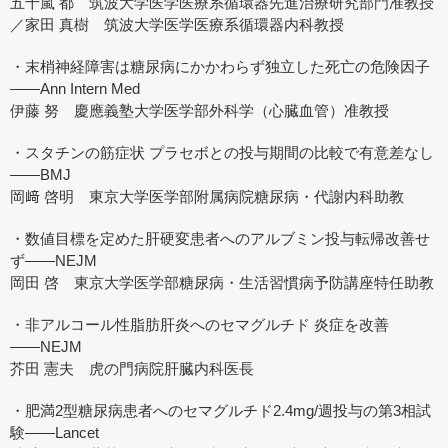
五十嵐 都 筑波大学医学医療系循環器先進治療研究部門准教授
／家田 真樹 筑波大学医学医療系循環器内科教授
・末梢神経障害は糖尿病にかかわらず独立した死亡の危険因子
――Ann Intern Med
伊藤 努 慶應義塾大学医学部外科学（心臓血管）准教授
・スタチンの筋症状 プラセボとの投与期間の比較で有意差なし
――BMJ
岡﨑 啓明 東京大学医学部附属病院糖尿病・代謝内科助教
・数値目標を定めた肝硬変患者へのアルブミン投与転帰改善せ
ず――NEJM
岡田 啓 東京大学医学部糖尿病・生活習慣病予防講座特任助教
・非アルコール性脂肪肝炎へのセマグルチド 炎症を改善
――NEJM
芥田 憲夫 虎の門病院肝臓内科医長
・肥満2型糖尿病患者へのセマグルチド2.4mg/週投与の第3相試
験――Lancet