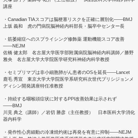
講座
・Canadian TIAスコアは脳梗塞リスクを正確に層別化――BMJ
上坂 義和 虎の門病院脳神経内科部長・脳卒中センター長
・筋萎縮症へのスプライシング修飾薬 運動機能スコア改善
――NEJM
佐橋 健太郎 名古屋大学医学部附属病院脳神経内科講師／勝野
雅央 名古屋大学大学院医学研究科神経内科学教授
・セミプリマブは非小細胞肺がん患者のOSを延長――Lancet
鹿毛 秀宣 東京大学大学院医学系研究科次世代プリシジョンメ
ディシン開発講座特任准教授
・持続する咽喉頭症状に対するPPI改善効果は示されず
――BMJ
川見 典之（講師）／岩切 勝彦（主任教授） 日本医科大学消化
器内科学
・発作性心房細動の冷凍焼灼術は再発を有意に抑制――NEJM