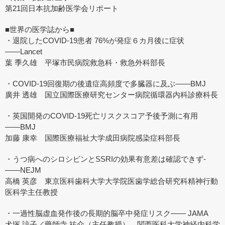
第21回日本抗加齢医学会リポート
■世界の医学誌から■
・退院したCOVID-19患者 76%が発症６カ月後に症状
――Lancet
葉 季久雄 平塚市民病院救急科・救急外科部長
・COVID-19回復期の後遺症高頻度で多臓器に及ぶ――BMJ
廣井 透雄 国立国際医療研究センター病院循環器内科診療科長
・英国開発のCOVID-19死亡リスクスコア予後予測に有用
――BMJ
加藤 康幸 国際医療福祉大学成田病院感染症科部長
・うつ病へのシロシビンとSSRIの効果有意差は確認できず-
――NEJM
高橋 英彦 東京医科歯科大学大学院医歯学総合研究科精神行動
医科学主任教授
・一過性脳虚血発作後の長期的脳卒中発症リスク―― JAMA
犬塚 諒子／藥師寺 祐介（主任教授） 関西医科大学神経内科学