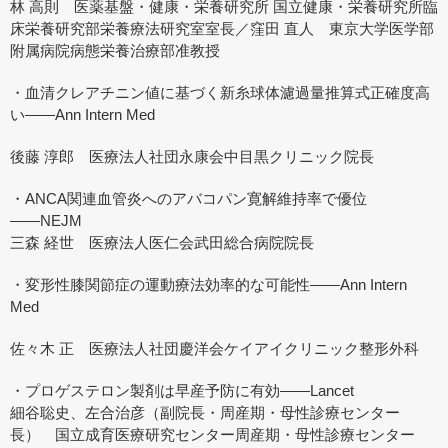
林 高則 医薬基盤・健康・栄養研究所 国立健康・栄養研究所臨
床栄養研究部栄養療法研究室室長／窪田 直人 東京大学医学部
附属病院病態栄養治療部准教授
・血清クレアチニン値に基づく新糸球体濾過量推算式正確度高
い――Ann Intern Med
後藤 淳郎 医療法人社団永康会中目黒クリニック院長
・ANCA関連血管炎へのアバコパン寛解維持率で優位
――NEJM
三森 経世 医療法人医仁会武田総合病院院長
・変形性膝関節症の運動療法効率的な可能性――Ann Intern
Med
佐々木 正 医療法人社団慶洋会ケイアイクリニック整形外科
・プロゲステロン製剤は早産予防に有効――Lancet
細谷聡史、左合治彦（副院長・周産期・母性診療センター
長） 国立成育医療研究センター周産期・母性診療センター